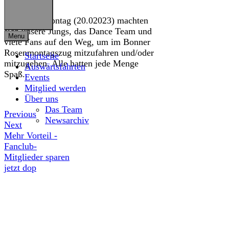
Am Rosenmontag (20.02023) machten
sich unsere Jungs, das Dance Team und
Menu
viele Fans auf den Weg, um im Bonner
Rosenmontagszug mitzufahren und/oder
Startseite
mitzugehen. Alle hatten jede Menge
Auswärtsfahrten
Spaß..
Events
Mitglied werden
Über uns
Das Team
Previous
Newsarchiv
Next
Mehr Vorteil -
Fanclub-
Mitglieder sparen
jetzt dop