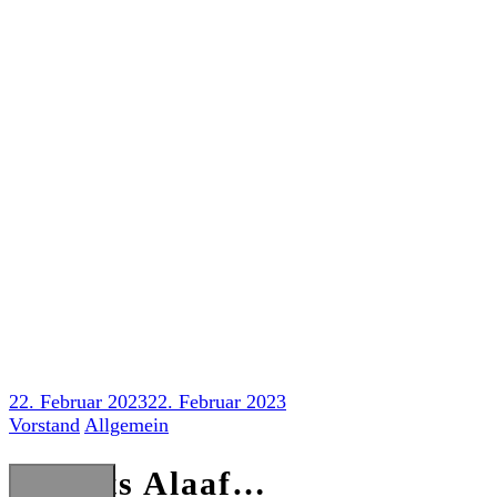
Skip
to
content
Baskets Alaaf…
22. Februar 2023
22. Februar 2023
Vorstand
Allgemein
Baskets Alaaf…