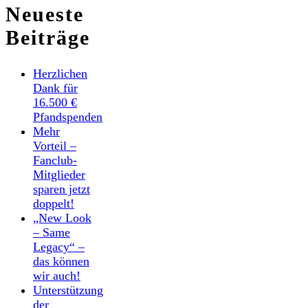
Neueste
Beiträge
Herzlichen
Dank für
16.500 €
Pfandspenden
Mehr
Vorteil –
Fanclub-
Mitglieder
sparen jetzt
doppelt!
„New Look
– Same
Legacy“ –
das können
wir auch!
Unterstützung
der