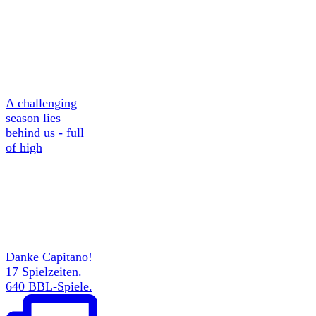
A challenging
season lies
behind us - full
of high
Danke Capitano!
17 Spielzeiten.
640 BBL-Spiele.