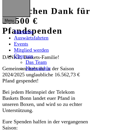
Herzlichen Dank für
16.500 €
Menu
Pfandspenden
Startseite
Auswärtsfahrten
Events
Mitglied werden
Über uns
DANKE, Baskets-Familie!
Das Team
Newsarchiv
Gemeinsam habt ihr in der Saison
2024/2025 unglaubliche 16.562,73 €
Pfand gespendet!
Bei jedem Heimspiel der Telekom
Baskets Bonn landet euer Pfand in
unseren Boxen, und wird so zu echter
Unterstützung.
Eure Spenden halfen in der vergangenen
Saison: