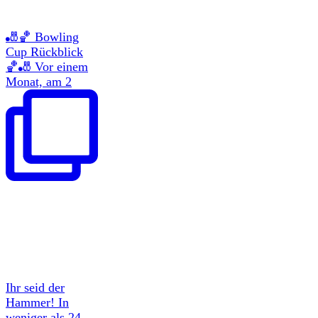
🎳🏀 Bowling
Cup Rückblick
🏀🎳 Vor einem
Monat, am 2
Ihr seid der
Hammer! In
weniger als 24