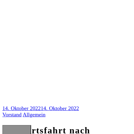
Skip
to
content
Auswärtsfahrt nach Hamburg
14. Oktober 2022
14. Oktober 2022
Vorstand
Allgemein
Auswärtsfahrt nach