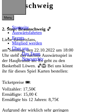
Braunschweig
Menu
Startseite
2. Stop: Braunschweig
🏀
Auswärtsfahrten
Events
Liebe Basketsfans,
Mitglied werden
Über uns
am Samstag, den 22.10.2022 um 18:00
Das Team
Uhr steht das nächste Auswärtsspiel in
Newsarchiv
der Hauptrunde an: Es geht zu den
Basketball Löwen. 🏀🦁 Bei uns könnt
ihr für dieses Spiel Karten bestellen:
Ticketpreise 🎟:
Vollzahler: 17,50€
Ermäßigte: 15,00 €
Ermäßigte bis 12 Jahren: 8,75€
Aufgrund der wirklich sehr geringen