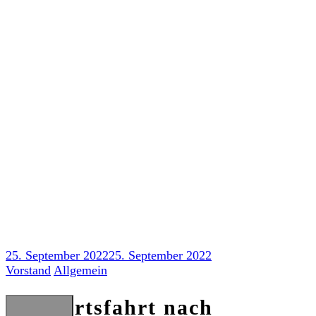
Skip
to
content
Auswärtsfahrt nach Braunschweig
25. September 2022
25. September 2022
Vorstand
Allgemein
Auswärtsfahrt nach