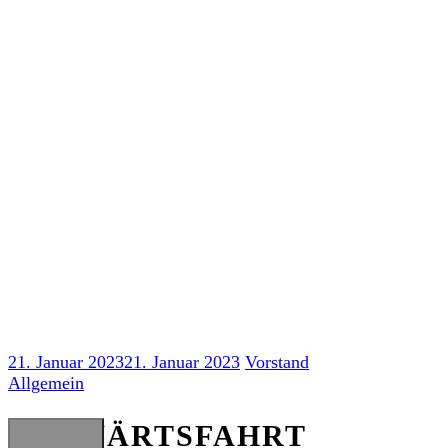
Skip
to
content
AUSWÄRTSFAHRT Frankfurt
21. Januar 2023
21. Januar 2023
Vorstand
Allgemein
AUSWÄRTSFAHRT