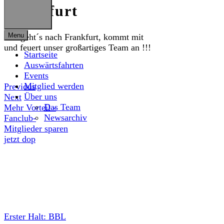
Frankfurt
Menu
Auf geht´s nach Frankfurt, kommt mit
und feuert unser großartiges Team an !!!
Startseite
Auswärtsfahrten
Events
Mitglied werden
Previous
Über uns
Next
Das Team
Mehr Vorteil -
Newsarchiv
Fanclub-
Mitglieder sparen
jetzt dop
Erster Halt: BBL