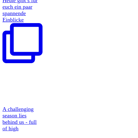
Heute gibt’s für
euch ein paar
spannende
Einblicke
A challenging
season lies
behind us - full
of high