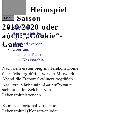
1. BBL Heimspiel
der Saison
Menu
2019/2020 oder
Startseite
Auswärtsfahrten
auch: „Cookie“-
Events
Game
Mitglied werden
Über uns
Das Team
Newsarchiv
Nach dem ersten Sieg im Telekom Dome
über Fribourg dürfen wir am Mittwoch
Abend die Fraport Skyliners begrüßen.
Das bereits bekannte „Cookie“-Game
steht auch im Zeichen von
Lebensmittelspenden.
Es müssen original verpackte
Lebensmittel (Konserven oder