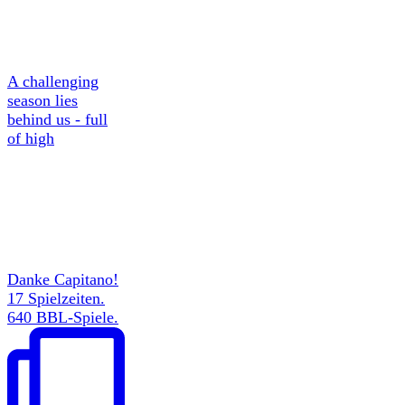
A challenging
season lies
behind us - full
of high
Danke Capitano!
17 Spielzeiten.
640 BBL-Spiele.