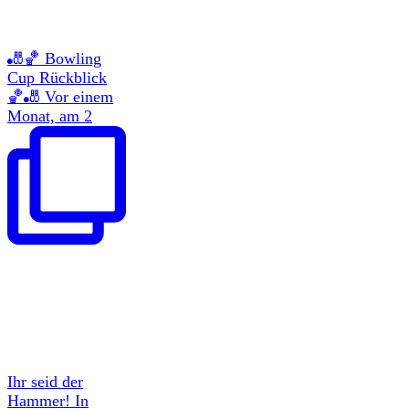
🎳🏀 Bowling
Cup Rückblick
🏀🎳 Vor einem
Monat, am 2
Ihr seid der
Hammer! In