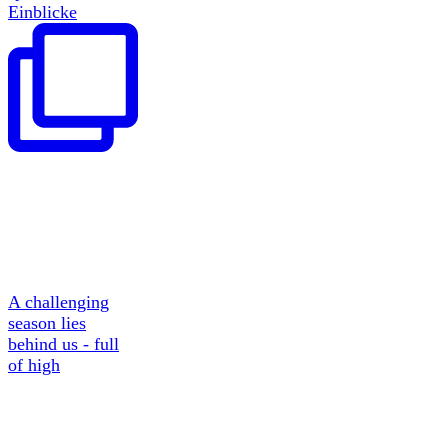
Einblicke
A challenging
season lies
behind us - full
of high