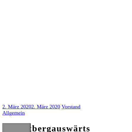
Skip
to
content
#Heartbergauswärts in Hamburg
2. März 2020
2. März 2020
Vorstand
Allgemein
#Heartbergauswärts