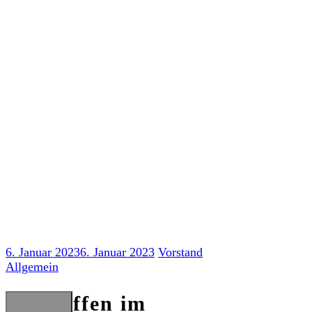
Skip
to
content
Fantreffen im Januar
6. Januar 2023
6. Januar 2023
Vorstand
Allgemein
Fantreffen im