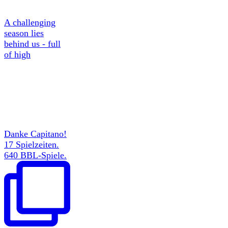
A challenging
season lies
behind us - full
of high
Danke Capitano!
17 Spielzeiten.
640 BBL-Spiele.