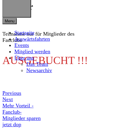
Januar
Menu
Startseite
Teilnahme nur für Mitglieder des
Auswärtsfahrten
Fanclubs
Events
Mitglied werden
AUSGEBUCHT !!!
Über uns
Das Team
Newsarchiv
Previous
Next
Mehr Vorteil -
Fanclub-
Mitglieder sparen
jetzt dop