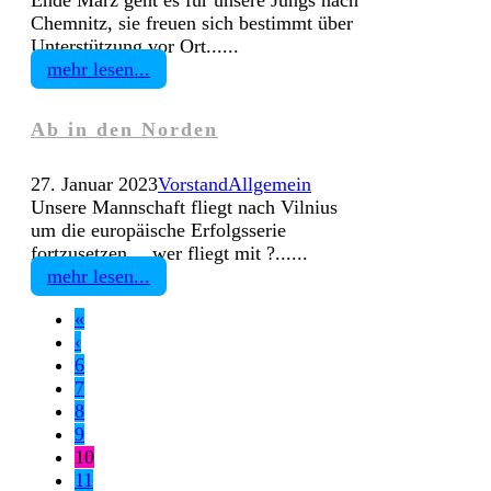
Chemnitz, sie freuen sich bestimmt über
Unterstützung vor Ort......
mehr lesen...
Ab in den Norden
27. Januar 2023
Vorstand
Allgemein
Unsere Mannschaft fliegt nach Vilnius
um die europäische Erfolgsserie
fortzusetzen… wer fliegt mit ?......
mehr lesen...
«
‹
6
7
8
9
10
11