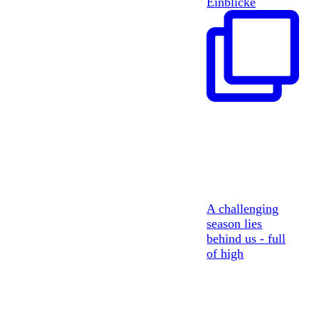
Einblicke
A challenging
season lies
behind us - full
of high