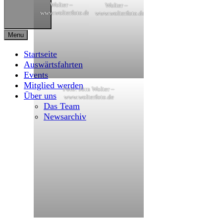
Wolter –
Wolter –
www.wolterfoto.de
www.wolterfoto.de
Menu
Startseite
Auswärtsfahrten
Events
Mitglied werden
Foto: Jörn Wolter –
Über uns
www.wolterfoto.de
Das Team
Newsarchiv