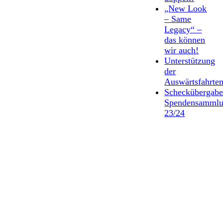
„New Look
– Same
Legacy“ –
das können
wir auch!
Unterstützung
der
Auswärtsfahrte
Scheckübergab
Spendensamml
23/24