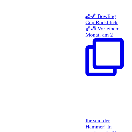
🎳🏀 Bowling
Cup Rückblick
🏀🎳 Vor einem
Monat, am 2
Ihr seid der
Hammer! In